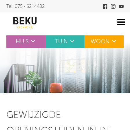
Skip
Tel: 075 - 6214432
to
content
HUIS
TUIN
WOON
GEWIJZIGDE