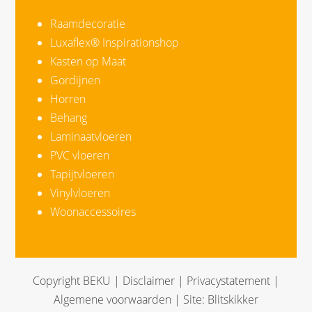
Raamdecoratie
Luxaflex® Inspirationshop
Kasten op Maat
Gordijnen
Horren
Behang
Laminaatvloeren
PVC vloeren
Tapijtvloeren
Vinylvloeren
Woonaccessoires
Copyright BEKU |
Disclaimer
|
Privacystatement
|
Algemene voorwaarden
| Site:
Blitskikker