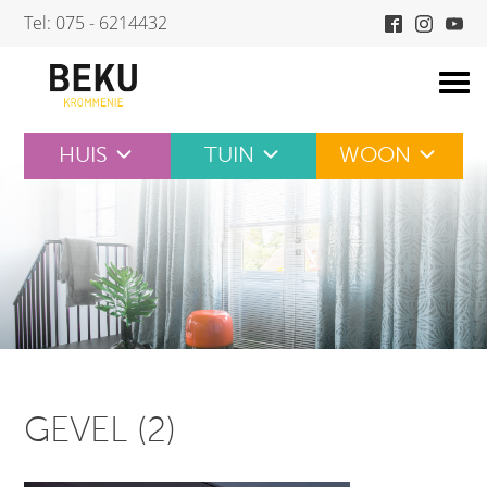
Skip
Tel: 075 - 6214432
to
content
HUIS
TUIN
WOON
GEVEL (2)