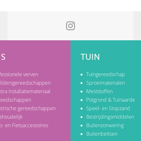
IS
TUIN
fessionele verven
Tuingereedschap
ildersgereedschappen
Sproeimaterialen
ktra installatiemateriaal
Meststoffen
reedschappen
Potgrond & Tuinaarde
ktrische gereedschappen
Speel- en Stopzand
shoudelijk
Bestrijdingsmiddelen
o- en Fietsaccessoires
Buitenzonwering
Buitenbeitsen