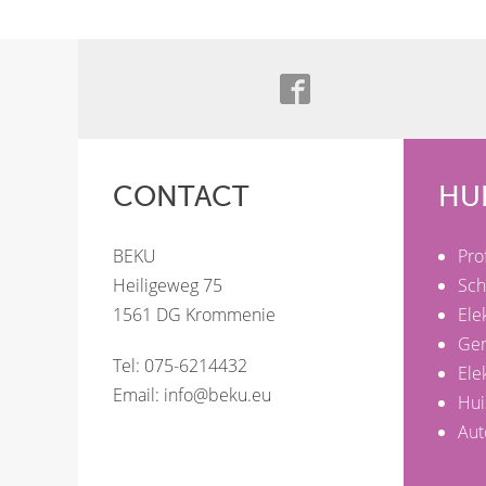
CONTACT
HU
BEKU
Pro
Heiligeweg 75
Sch
1561 DG Krommenie
Ele
Ge
Tel: 075-6214432
Ele
Email:
info@beku.eu
Hui
Aut