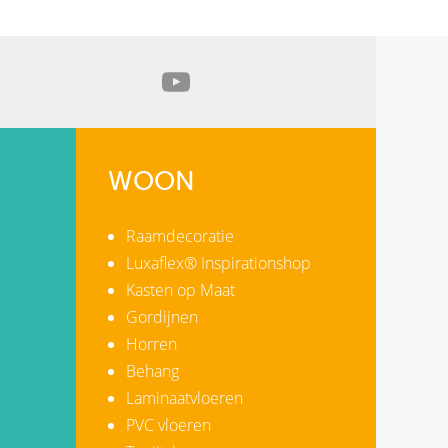
WOON
Raamdecoratie
Luxaflex® Inspirationshop
Kasten op Maat
Gordijnen
Horren
Behang
Laminaatvloeren
PVC vloeren