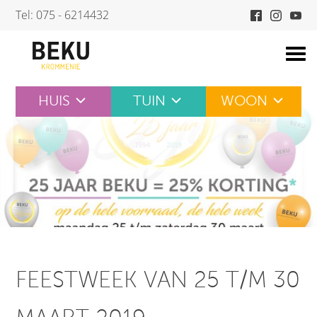
Skip
Tel: 075 - 6214432
to
content
HUIS
TUIN
WOON
FEESTWEEK VAN 25 T/M 30