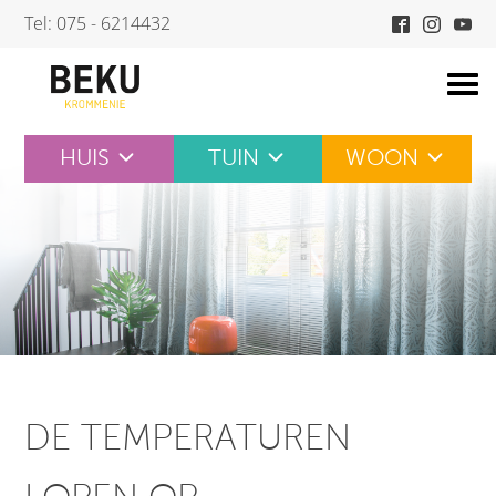
Skip
Tel: 075 - 6214432
to
content
HUIS
TUIN
WOON
DE TEMPERATUREN