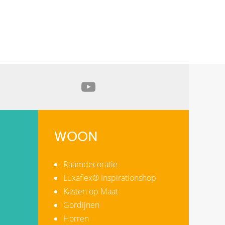
WOON
Raamdecoratie
Luxaflex® Inspirationshop
Kasten op Maat
Gordijnen
Horren