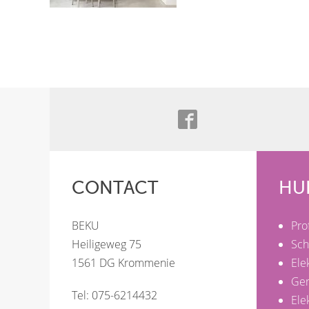
CONTACT
HU
BEKU
Pro
Heiligeweg 75
Sch
1561 DG Krommenie
Ele
Ge
Tel: 075-6214432
Ele