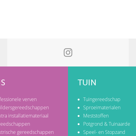
IS
TUIN
fessionele verven
Tuingereedschap
ildersgereedschappen
Sproeimaterialen
ktra installatiemateriaal
Meststoffen
reedschappen
Potgrond & Tuinaarde
ktrische gereedschappen
Speel- en Stopzand