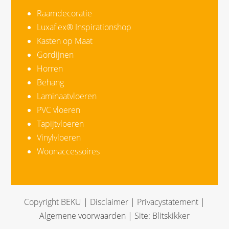
Raamdecoratie
Luxaflex® Inspirationshop
Kasten op Maat
Gordijnen
Horren
Behang
Laminaatvloeren
PVC vloeren
Tapijtvloeren
Vinylvloeren
Woonaccessoires
Copyright BEKU |
Disclaimer
|
Privacystatement
|
Algemene voorwaarden
| Site:
Blitskikker