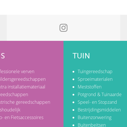
IS
TUIN
fessionele verven
Tuingereedschap
ildersgereedschappen
Sproeimaterialen
ktra installatiemateriaal
Meststoffen
reedschappen
Potgrond & Tuinaarde
ktrische gereedschappen
Speel- en Stopzand
shoudelijk
Bestrijdingsmiddelen
o- en Fietsaccessoires
Buitenzonwering
Buitenbeitsen