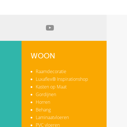
WOON
Raamdecoratie
Luxaflex® Inspirationshop
Kasten op Maat
Gordijnen
Horren
Behang
Laminaatvloeren
PVC vloeren