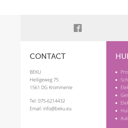
CONTACT
HU
BEKU
Pro
Heiligeweg 75
Sch
1561 DG Krommenie
Ele
Ge
Tel: 075-6214432
Ele
Email:
info@beku.eu
Hui
Aut