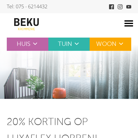
Skip
Tel: 075 - 6214432
to
content
HUIS
TUIN
WOON
20% KORTING OP