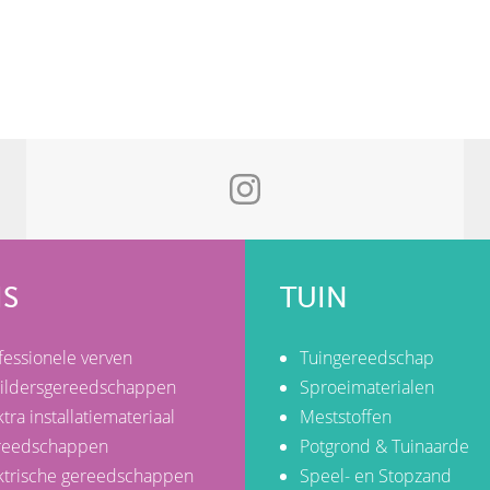
IS
TUIN
fessionele verven
Tuingereedschap
ildersgereedschappen
Sproeimaterialen
ktra installatiemateriaal
Meststoffen
reedschappen
Potgrond & Tuinaarde
ktrische gereedschappen
Speel- en Stopzand