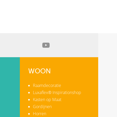
WOON
Raamdecoratie
Luxaflex® Inspirationshop
Kasten op Maat
Gordijnen
Horren