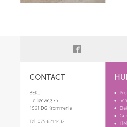
CONTACT
HU
BEKU
Pro
Heiligeweg 75
Sch
1561 DG Krommenie
Ele
Ge
Tel: 075-6214432
Ele