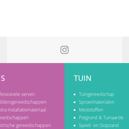
IS
TUIN
fessionele verven
Tuingereedschap
ildersgereedschappen
Sproeimaterialen
ktra installatiemateriaal
Meststoffen
reedschappen
Potgrond & Tuinaarde
ktrische gereedschappen
Speel- en Stopzand