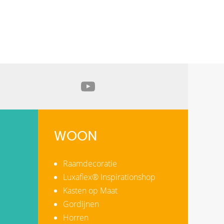
WOON
Raamdecoratie
Luxaflex® Inspirationshop
Kasten op Maat
Gordijnen
Horren