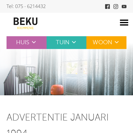
Skip
Tel: 075 - 6214432
to
content
HUIS
TUIN
WOON
ADVERTENTIE JANUARI