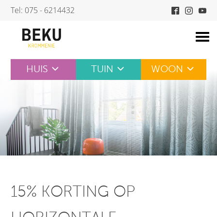
Skip
Tel: 075 - 6214432
to
content
HUIS
TUIN
WOON
15% KORTING OP