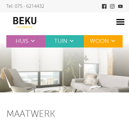
Skip
Tel: 075 - 6214432
to
content
HUIS
TUIN
WOON
MAATWERK