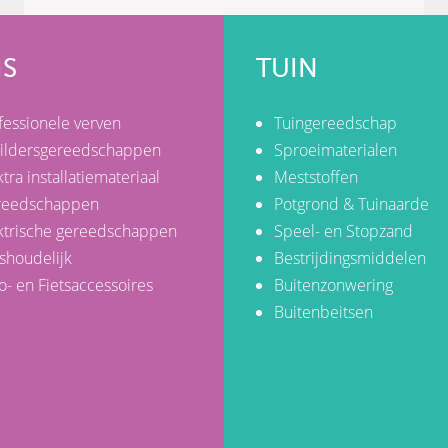
IS
TUIN
fessionele verven
Tuingereedschap
ildersgereedschappen
Sproeimaterialen
ktra installatiemateriaal
Meststoffen
reedschappen
Potgrond & Tuinaarde
ktrische gereedschappen
Speel- en Stopzand
shoudelijk
Bestrijdingsmiddelen
o- en Fietsaccessoires
Buitenzonwering
Buitenbeitsen