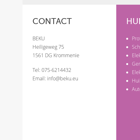
CONTACT
HU
BEKU
Pro
Heiligeweg 75
Sch
1561 DG Krommenie
Ele
Ge
Tel: 075-6214432
Ele
Email:
info@beku.eu
Hui
Aut