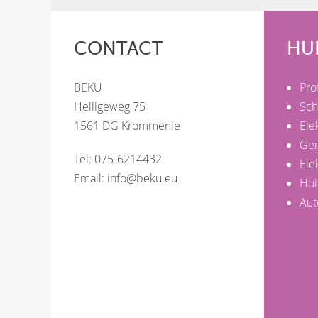
CONTACT
HU
BEKU
Pro
Heiligeweg 75
Sch
1561 DG Krommenie
Ele
Ge
Tel: 075-6214432
Ele
Email:
info@beku.eu
Hui
Aut