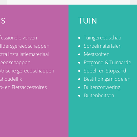
IS
TUIN
fessionele verven
Tuingereedschap
ildersgereedschappen
Sproeimaterialen
ktra installatiemateriaal
Meststoffen
reedschappen
Potgrond & Tuinaarde
ktrische gereedschappen
Speel- en Stopzand
shoudelijk
Bestrijdingsmiddelen
o- en Fietsaccessoires
Buitenzonwering
Buitenbeitsen