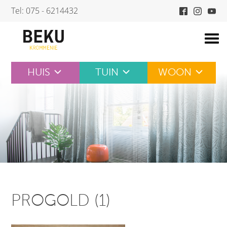
Skip
Tel: 075 - 6214432
to
content
HUIS
TUIN
WOON
PROGOLD (1)