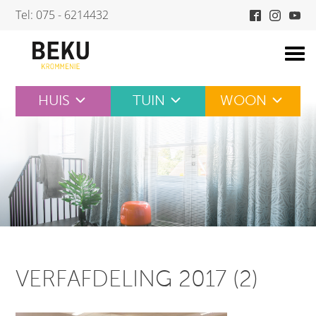
Skip
Tel: 075 - 6214432
to
content
HUIS
TUIN
WOON
VERFAFDELING 2017 (2)