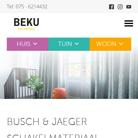
Skip
Tel: 075 - 6214432
to
content
HUIS
TUIN
WOON
BUSCH & JAEGER