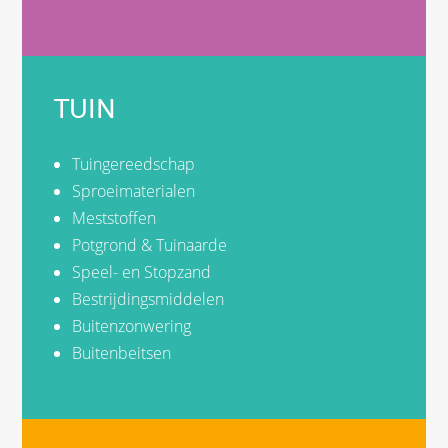
TUIN
Tuingereedschap
Sproeimaterialen
Meststoffen
Potgrond & Tuinaarde
Speel- en Stopzand
Bestrijdingsmiddelen
Buitenzonwering
Buitenbeitsen