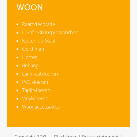
WOON
Raamdecoratie
Luxaflex® Inspirationshop
Kasten op Maat
Gordijnen
Horren
Behang
Laminaatvloeren
PVC vloeren
Tapijtvloeren
Vinylvloeren
Woonaccessoires
Copyright BEKU |
Disclaimer
|
Privacystatement
|