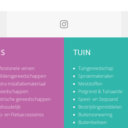
IS
TUIN
fessionele verven
Tuingereedschap
ildersgereedschappen
Sproeimaterialen
ktra installatiemateriaal
Meststoffen
reedschappen
Potgrond & Tuinaarde
ktrische gereedschappen
Speel- en Stopzand
shoudelijk
Bestrijdingsmiddelen
o- en Fietsaccessoires
Buitenzonwering
Buitenbeitsen