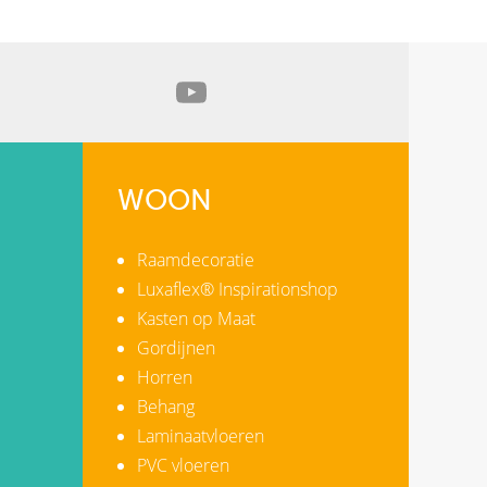
WOON
Raamdecoratie
Luxaflex® Inspirationshop
Kasten op Maat
Gordijnen
Horren
Behang
Laminaatvloeren
PVC vloeren