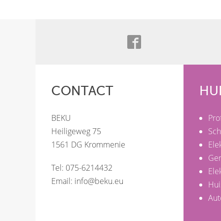
CONTACT
HU
BEKU
Pro
Heiligeweg 75
Sch
1561 DG Krommenie
Ele
Ge
Tel: 075-6214432
Ele
Email:
info@beku.eu
Hui
Aut