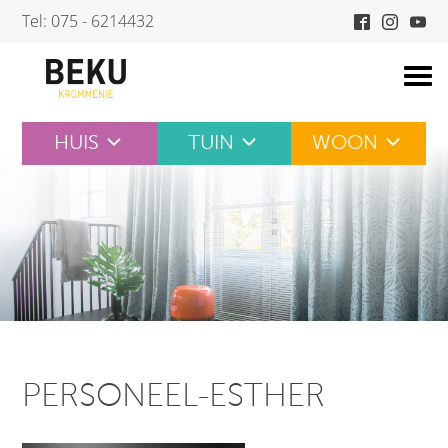
Skip
Tel: 075 - 6214432
to
content
HUIS
TUIN
WOON
PERSONEEL-ESTHER