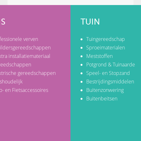
IS
TUIN
fessionele verven
Tuingereedschap
ildersgereedschappen
Sproeimaterialen
ktra installatiemateriaal
Meststoffen
reedschappen
Potgrond & Tuinaarde
ktrische gereedschappen
Speel- en Stopzand
shoudelijk
Bestrijdingsmiddelen
o- en Fietsaccessoires
Buitenzonwering
Buitenbeitsen