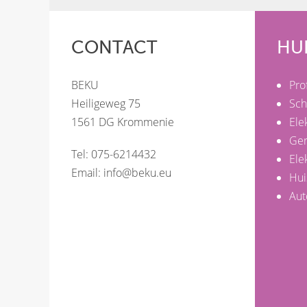
CONTACT
HU
BEKU
Pro
Heiligeweg 75
Sch
1561 DG Krommenie
Ele
Ge
Tel: 075-6214432
Ele
Email:
info@beku.eu
Hui
Aut