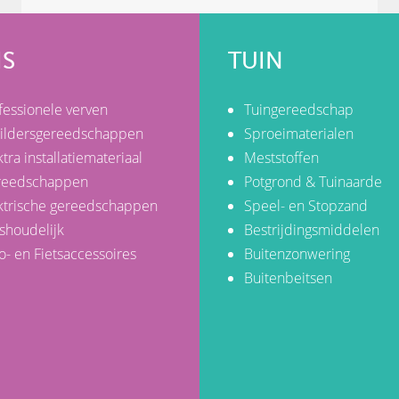
IS
TUIN
fessionele verven
Tuingereedschap
ildersgereedschappen
Sproeimaterialen
ktra installatiemateriaal
Meststoffen
reedschappen
Potgrond & Tuinaarde
ktrische gereedschappen
Speel- en Stopzand
shoudelijk
Bestrijdingsmiddelen
o- en Fietsaccessoires
Buitenzonwering
Buitenbeitsen