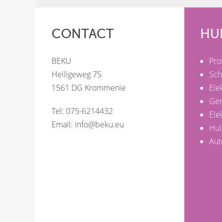
CONTACT
HU
BEKU
Pro
Heiligeweg 75
Sch
1561 DG Krommenie
Ele
Ge
Tel: 075-6214432
Ele
Email:
info@beku.eu
Hui
Aut