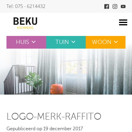
Skip
Tel: 075 - 6214432
to
content
HUIS
TUIN
WOON
LOGO-MERK-RAFFITO
Gepubliceerd op 19 december 2017